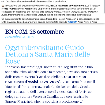
BN COM, 23 settembre
Settembre 23, 2025
Oggi intervistiamo Guido
Dettoni a Santa Maria delle
Rose
“Abbiamo ‘trasferito’ oggi i nostri studi di registrazione in uno
scenario unico, allestito con alta maestria, dove abbiamo parlato
della mostra-evento “𝗖𝗮𝗻𝘁𝗶𝗰𝗼 𝗱𝗲𝗹𝗹𝗲 𝗖𝗿𝗲𝗮𝘁𝘂𝗿𝗲: 𝗦𝗮𝗻
𝗙𝗿𝗮𝗻𝗰𝗲𝘀𝗰𝗼 𝗱’𝗔𝘀𝘀𝗶𝘀𝗶 𝟭𝟮𝟮𝟱-𝟮𝟬𝟮𝟱”. Lo abbiamo fatto con il
Maestro di fama internazionale Guido Dettoni della Grazia,
regista ed autore dell’evento, con il vicesindaco di Assisi con
delega alla cultura Veronica Cavallucci, e con l’architetto
Simone Menichelli che ne coordina la produzione. …”