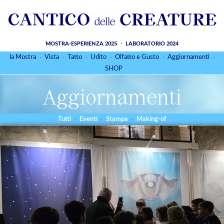
MOSTRA-ESPERIENZA 2025
LABORATORIO 2024
la Mostra
Vista
Tatto
Udito
Olfatto e Gusto
Aggiornamenti
SHOP
Aggiornamenti
Tutti
Eventi
Stampa
Making-of