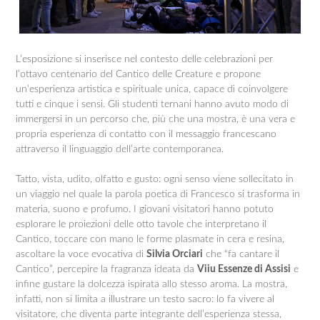
L’esposizione si inserisce nel contesto delle celebrazioni per
l’ottavo centenario del Cantico delle Creature e propone
un’esperienza artistica e spirituale unica, capace di coinvolgere
tutti e cinque i sensi. Gli studenti ternani hanno avuto modo di
immergersi in un percorso che, più che una mostra, è una vera e
propria esperienza di contatto con il messaggio francescano
attraverso il linguaggio dell’arte contemporanea.
Tatto, vista, udito, olfatto e gusto: ogni senso viene sollecitato in
un viaggio nel quale la parola poetica di Francesco si trasforma in
materia, suono e profumo. I giovani visitatori hanno potuto
esplorare le proiezioni delle otto tavole che interpretano il
Cantico, toccare con mano le forme plasmate in cera e resina,
ascoltare la voce evocativa di
Silvia Orciari
che “fa cantare il
Cantico”, percepire la fragranza ideata da
Viiu Essenze di Assisi
e
infine gustare la dolcezza ispirata allo stesso aroma. La mostra,
infatti, non si limita a illustrare un testo sacro: lo fa vivere al
visitatore, che diventa parte integrante dell’esperienza stessa,