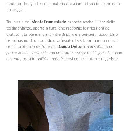
modellando egli stesso la materia e lasciando traccia del proprio
passaggio.
Tra le sale del
Monte Frumentario
esposto anche il libro delle
testimonianze, aperto a tutti, che raccoglie le riflessioni dei
visitatori. Le pagine, ormai fitte di parole e pensieri, raccontano
l’entusiasmo di un pubblico variegato. I visitatori hanno colto il
senso profondo dell’opera di
Guido Dettoni
:
non soltanto un
percorso multisensoriale, ma un invito a riscoprire il legame tra uomo
e creato, tra spiritualità e materia
, così come l’autore suggerisce.