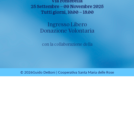
Via Fontebella
25 Settembre – 09 Novembre 2025
Tutti giorni, 10.00 – 18.00
Ingresso Libero
Donazione Volontaria
con la collaborazione della
© 2026
Guido Dettoni
|
Cooperativa Santa Maria delle Rose