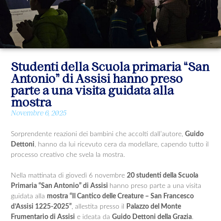
Studenti della Scuola primaria “San
Antonio” di Assisi hanno preso
parte a una visita guidata alla
mostra
Novembre 6, 2025
Sorprendente reazioni dei bambini che accolti dall’autore,
Guido
Dettoni
, hanno da lui ricevuto cera da modellare, capendo tutto il
processo creativo che svela la mostra.
Nella mattinata di giovedì 6 novembre
20 studenti della Scuola
Primaria “San Antonio” di Assisi
hanno preso parte a una visita
guidata alla
mostra “Il Cantico delle Creature – San Francesco
d’Assisi 1225-2025”
, allestita presso il
Palazzo del Monte
Frumentario di Assisi
e ideata da
Guido Dettoni della Grazia
.