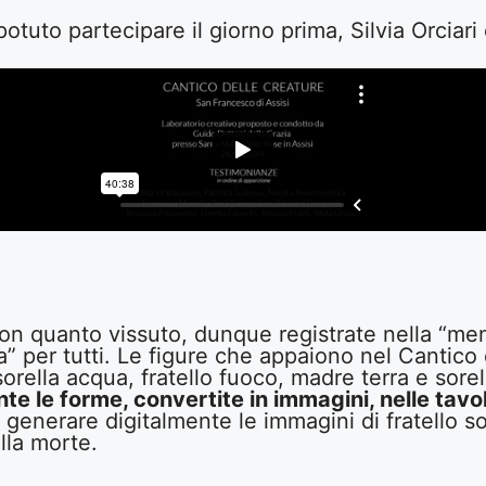
uto partecipare il giorno prima, Silvia Orciari 
con quanto vissuto, dunque registrate nella “mem
” per tutti. Le figure che appaiono nel Cantico e
, sorella acqua, fratello fuoco, madre terra e sore
e le forme, convertite in immagini, nelle tavole
enerare digitalmente le immagini di fratello sole,
lla morte.